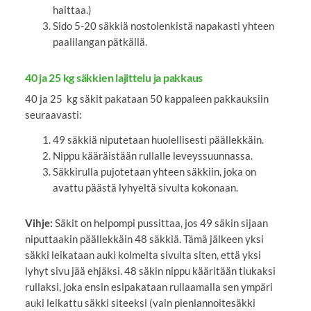
haittaa.)
Sido 5-20 säkkiä nostolenkistä napakasti yhteen
paalilangan pätkällä.
40 ja 25 kg säkkien lajittelu ja pakkaus
40 ja 25 kg säkit pakataan 50 kappaleen pakkauksiin
seuraavasti:
49 säkkiä niputetaan huolellisesti päällekkäin.
Nippu kääräistään rullalle leveyssuunnassa.
Säkkirulla pujotetaan yhteen säkkiin, joka on
avattu päästä lyhyeltä sivulta kokonaan.
Vihje:
Säkit on helpompi pussittaa, jos 49 säkin sijaan
niputtaakin päällekkäin 48 säkkiä. Tämä jälkeen yksi
säkki leikataan auki kolmelta sivulta siten, että yksi
lyhyt sivu jää ehjäksi. 48 säkin nippu kääritään tiukaksi
rullaksi, joka ensin esipakataan rullaamalla sen ympäri
auki leikattu säkki siteeksi (vain pienlannoitesäkki