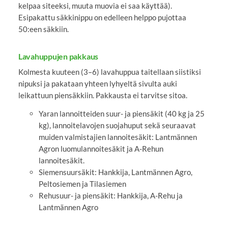
kelpaa siteeksi, muuta muovia ei saa käyttää).
Esipakattu säkkinippu on edelleen helppo pujottaa
50:een säkkiin.
Lavahuppujen pakkaus
Kolmesta kuuteen (3–6) lavahuppua taitellaan siistiksi
nipuksi ja pakataan yhteen lyhyeltä sivulta auki
leikattuun piensäkkiin. Pakkausta ei tarvitse sitoa.
Yaran lannoitteiden suur- ja piensäkit (40 kg ja 25
kg), lannoitelavojen suojahuput sekä seuraavat
muiden valmistajien lannoitesäkit: Lantmännen
Agron luomulannoitesäkit ja A-Rehun
lannoitesäkit.
Siemensuursäkit: Hankkija, Lantmännen Agro,
Peltosiemen ja Tilasiemen
Rehusuur- ja piensäkit: Hankkija, A-Rehu ja
Lantmännen Agro