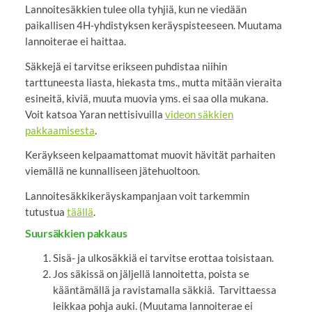
Lannoitesäkkien tulee olla tyhjiä, kun ne viedään
paikallisen 4H-yhdistyksen keräyspisteeseen. Muutama
lannoiterae ei haittaa.
Säkkejä ei tarvitse erikseen puhdistaa niihin
tarttuneesta liasta, hiekasta tms., mutta mitään vieraita
esineitä, kiviä, muuta muovia yms. ei saa olla mukana.
Voit katsoa Yaran nettisivuilla
videon säkkien
pakkaamisesta
.
Keräykseen kelpaamattomat muovit hävität parhaiten
viemällä ne kunnalliseen jätehuoltoon.
Lannoitesäkkikeräyskampanjaan voit tarkemmin
tutustua
täällä
.
Suursäkkien pakkaus
Sisä- ja ulkosäkkiä ei tarvitse erottaa toisistaan.
Jos säkissä on jäljellä lannoitetta, poista se
kääntämällä ja ravistamalla säkkiä. Tarvittaessa
leikkaa pohja auki. (Muutama lannoiterae ei