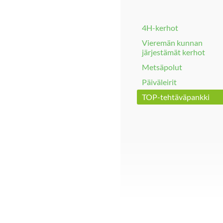
4H-kerhot
Vieremän kunnan
järjestämät kerhot
Metsäpolut
Päiväleirit
TOP-tehtäväpankki