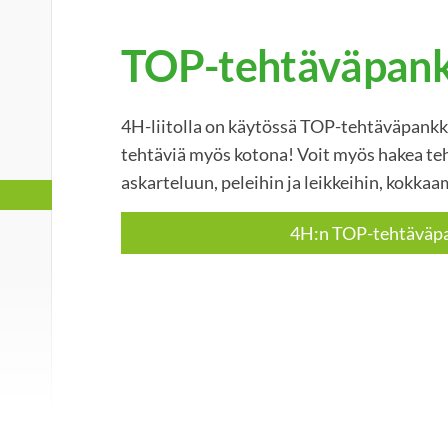
TOP-tehtäväpank
4H-liitolla on käytössä TOP-tehtäväpankki
tehtäviä myös kotona! Voit myös hakea te
askarteluun, peleihin ja leikkeihin, kokka
4H:n TOP-tehtäväp