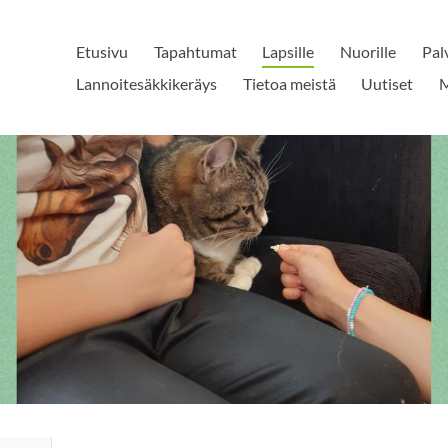
Etusivu
Tapahtumat
Lapsille
Nuorille
Pal
Lannoitesäkkikeräys
Tietoa meistä
Uutiset
M