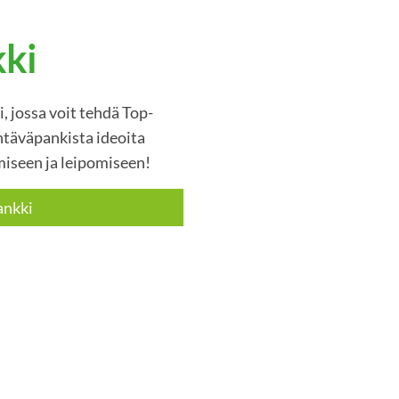
ki
, jossa voit tehdä Top-
htäväpankista ideoita
amiseen ja leipomiseen!
ankki