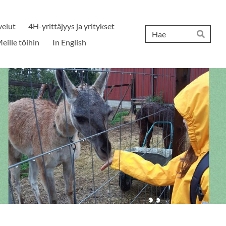
velut
4H-yrittäjyys ja yritykset
Hak
eille töihin
In English
Hae