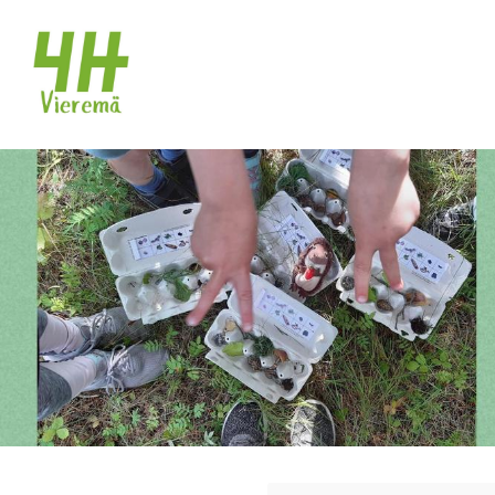
Siirry
sivun
Vieremän 4H-yhdistys
sisältöön