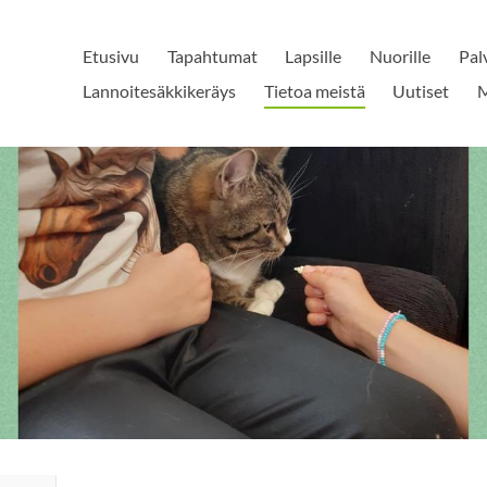
Etusivu
Tapahtumat
Lapsille
Nuorille
Pal
Lannoitesäkkikeräys
Tietoa meistä
Uutiset
M