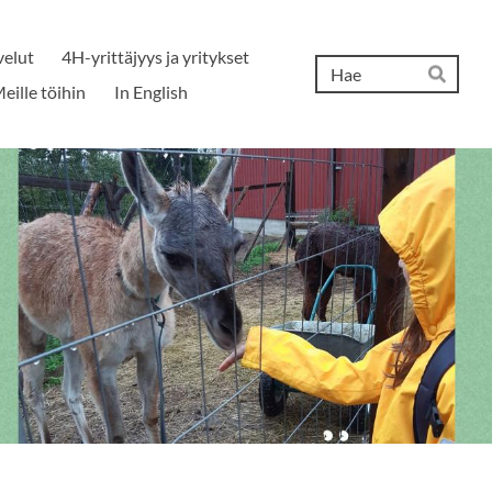
velut
4H-yrittäjyys ja yritykset
Hak
eille töihin
In English
Hae