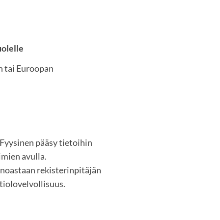
uolelle
n tai Euroopan
 Fyysinen pääsy tietoihin
imien avulla.
inoastaan rekisterinpitäjän
tiolovelvollisuus.