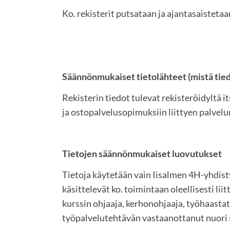
Ko. rekisterit putsataan ja ajantasaisteta
Säännönmukaiset tietolähteet (mistä tie
Rekisterin tiedot tulevat rekisteröidyltä i
ja ostopalvelusopimuksiin liittyen palvelun
Tietojen säännönmukaiset luovutukset
Tietoja käytetään vain Iisalmen 4H-yhdist
käsittelevät ko. toimintaan oleellisesti liit
kurssin ohjaaja, kerhonohjaaja, työhaastatt
työpalvelutehtävän vastaanottanut nuori 