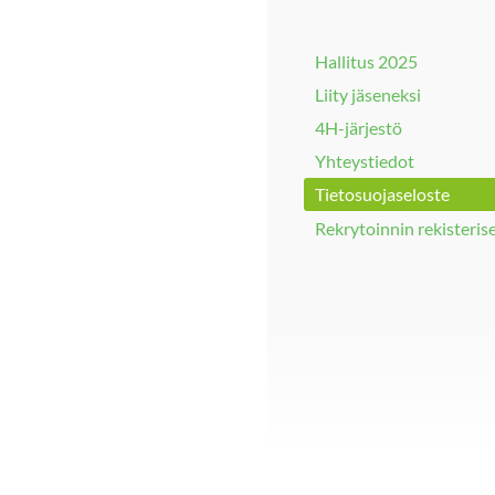
Hallitus 2025
Liity jäseneksi
4H-järjestö
Yhteystiedot
Tietosuojaseloste
Rekrytoinnin rekisteris