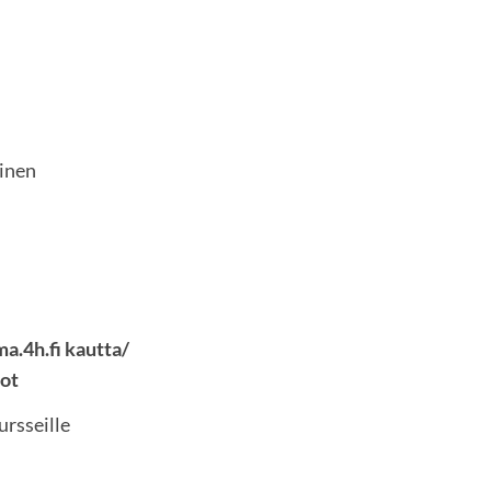
pinen
a.4h.fi kautta/
dot
kursseille