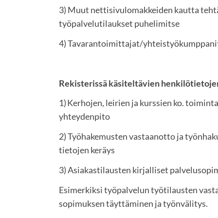
3) Muut nettisivulomakkeiden kautta teh
työpalvelutilaukset puhelimitse
4) Tavarantoimittajat/yhteistyökumppani
Rekisterissä käsiteltävien henkilötietoj
1) Kerhojen, leirien ja kurssien ko. toiminta
yhteydenpito
2) Työhakemusten vastaanotto ja työnhaku
tietojen keräys
3) Asiakastilausten kirjalliset palvelusop
Esimerkiksi työpalvelun työtilausten vast
sopimuksen täyttäminen ja työnvälitys.