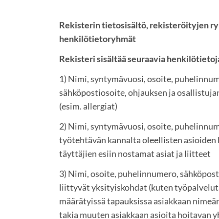
Rekisterin tietosisältö, rekisteröityjen r
henkilötietoryhmät
Rekisteri sisältää seuraavia henkilötieto
1) Nimi, syntymävuosi, osoite, puhelinnu
sähköpostiosoite, ohjauksen ja osallistujan
(esim. allergiat)
2) Nimi, syntymävuosi, osoite, puhelinnum
työtehtävän kannalta oleellisten asioiden
täyttäjien esiin nostamat asiat ja liitteet
3) Nimi, osoite, puhelinnumero, sähköpos
liittyvät yksityiskohdat (kuten työpalvelu
määrätyissä tapauksissa asiakkaan nimeäm
takia muuten asiakkaan asioita hoitavan 