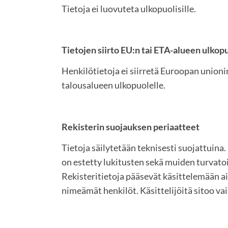
Tietoja ei luovuteta ulkopuolisille.
Tietojen siirto EU:n tai ETA-alueen ulkop
Henkilötietoja ei siirretä Euroopan unioni
talousalueen ulkopuolelle.
Rekisterin suojauksen periaatteet
Tietoja säilytetään teknisesti suojattuina.
on estetty lukitusten sekä muiden turvato
Rekisteritietoja pääsevät käsittelemään a
nimeämät henkilöt. Käsittelijöitä sitoo vai