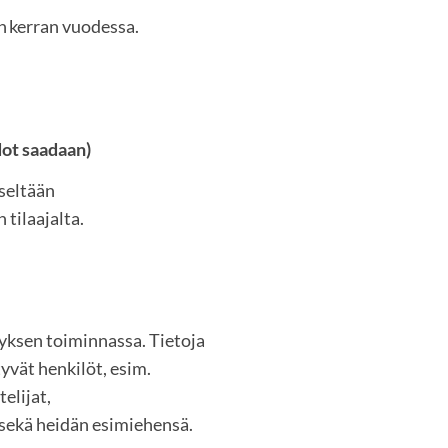
an kerran vuodessa.
dot saadaan)
tseltään
 tilaajalta.
yksen toiminnassa. Tietoja
tyvät henkilöt, esim.
elijat,
sekä heidän esimiehensä.