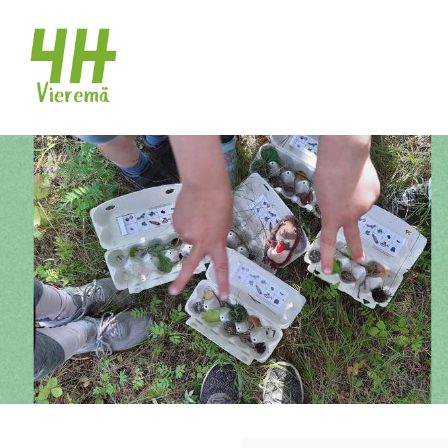
Siirry
sivun
Vieremän 4H-yhdistys
sisältöön