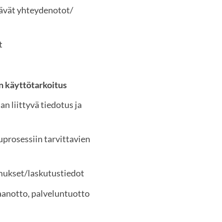
tävät yhteydenotot/
t
en käyttötarkoitus
an liittyvä tiedotus ja
prosessiin tarvittavien
imukset/laskutustiedot
aanotto, palveluntuotto