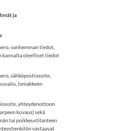
yhmät ja
ja
mero, vanhemman tiedot,
 kannalta oleelliset tiedot
ero, sähköpostiosoite,
 kuvailu, lomakkeen
tiosoite, yhteydenottoon
tarpeen kuvaus) sekä
än tai poikkeustilanteen
yhteyshenkilön vastaavat