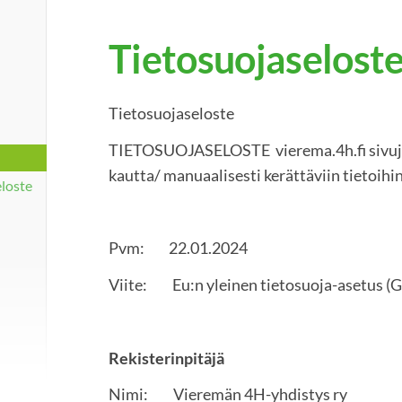
Tietosuojaselost
Tietosuojaseloste
TIETOSUOJASELOSTE vierema.4h.fi sivu
kautta/ manuaalisesti kerättäviin tietoihi
eloste
Pvm: 22.01.2024
Viite: Eu:n yleinen tietosuoja-asetus 
Rekisterinpitäjä
Nimi: Vieremän 4H-yhdistys ry