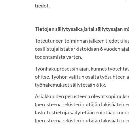
tiedot.
Tietojen säilytysaika ja tai säilytysajan
Toteutuneen toiminnan jälkeen tiedot tilas
osallistujalistat arkistoidaan 6 vuoden aja
todentamista varten.
Työnhakuprosessin ajan, kunnes työtehtäv
ohitse. Työhön valitun osalta työsuhteen 
työhakemukset säilytetään 6 kk.
Asiakkuuden perusteena olevat sopimukset
(perusteena rekisterinpitäjän lakisääteine
laskutustietoja säilytetään enintään kuud
(perusteena rekisterinpitäjän lakisääteine