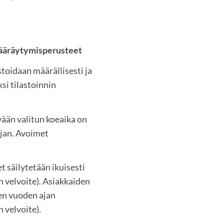
 määräytymisperusteet
toidaan määrällisesti ja
ksi tilastoinnin
ään valitun koeaika on
ajan. Avoimet
 säilytetään ikuisesti
n velvoite). Asiakkaiden
en vuoden ajan
n velvoite).