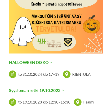
HALLOWEEN DISKO
to 31.10.2024
klo 17
–
19
RIENTOLA
Syysloman retki 19.10.2023
to 19.10.2023
klo 12:30
–
15:30
Iisalmi